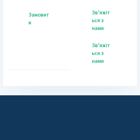
Зв'яжіт
Замовит
ься з
и
нами
Зв'яжіт
ься з
нами