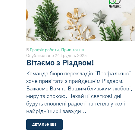
В
Графік роботи
,
Привітання
Опубліковано
24 Грудня, 2025
Вітаємо з Різдвом!
Команда бюро перекладів "Профальянс"
хоче привітати з прийдешнім Різдвом!
Бажаємо Вам та Вашим близьким любові,
миру та спокою. Нехай ці святкові дні
будуть сповнені радості та тепла у колі
найрідніших.І завжди...
ДЕТАЛЬНIШЕ