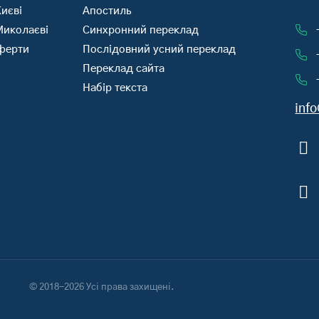
иєві
Апостиль
Миколаєві
Синхронний переклад
оферти
Послідовний усний переклад
Переклад сайта
Набір текста
inf
© 2018-2026 Усі права захищені.