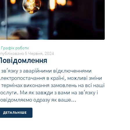
В
Графік роботи
публіковано
5 Червня, 2024
Повідомлення
У зв'язку з аварійними відключеннями
лектропостачання в країні, можливі зміни
 термінах виконання замовлень на всі наші
ослуги. Ми як завжди з вами на зв'язку і
повідомляємо одразу як ваше...
ДЕТАЛЬНIШЕ