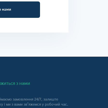
з нами
яжиться з нами
маємо замовлення 24/7, залиште
ку і ми з вами зв’яжемся у робочий час.