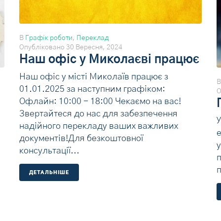
В
Графік роботи
,
Переклад
Опубліковано
30 Вересня, 2024
Наш офіс у Миколаєві працює
Наш офіс у місті Миколаїв працює з
01.01.2025 за наступним графіком:
О
Офлайн: 10:00 - 18:00 Чекаємо на вас!
Звертайтеся до нас для забезпечення
надійного перекладу ваших важливих
е
документів!Для безкоштовної
у
консультації...
п
ДЕТАЛЬНIШЕ