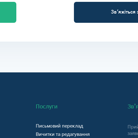
Зв'яжіться 
Послуги
Зв’
Письмовий переклад
Прий
заяв
Вичитки та редагування