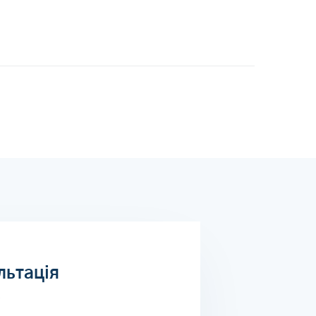
льтація
о