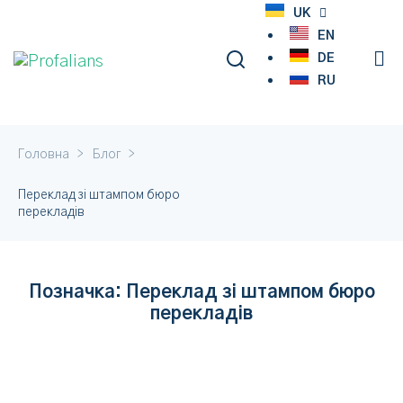
UK
EN
DE
RU
>
>
Головна
Блог
Переклад зі штампом бюро
перекладів
Позначка:
Переклад зі штампом бюро
перекладів