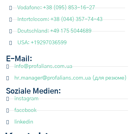
Vodafone: +38 (095) 853-16-27
Intertelecom: +38 (044) 357-74-43
Deutschland: +49 175 5044689
USA: +19297036599
E-Mail:
info@profalians.com.ua
hr.manager@profalians.com.ua (для резюме)
Soziale Medien:
instagram
facebook
linkedin