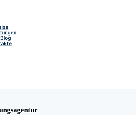
eise
tungen
 Blog
takte
zungsagentur