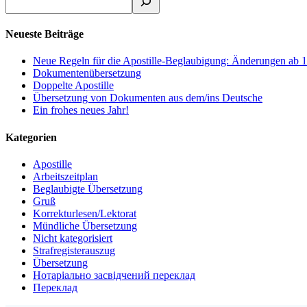
Neueste Beiträge
Neue Regeln für die Apostille-Beglaubigung: Änderungen ab 1
Dokumentenübersetzung
Doppelte Apostille
Übersetzung von Dokumenten aus dem/ins Deutsche
Ein frohes neues Jahr!
Kategorien
Apostille
Arbeitszeitplan
Beglaubigte Übersetzung
Gruß
Korrekturlesen/Lektorat
Mündliche Übersetzung
Nicht kategorisiert
Strafregisterauszug
Übersetzung
Нотаріально засвідчений переклад
Переклад