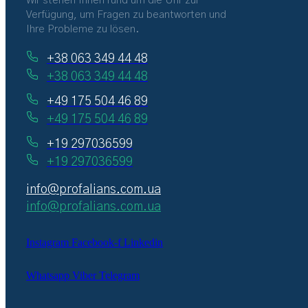
Wir stehen Ihnen rund um die Uhr zur
Verfügung, um Fragen zu beantworten und
Ihre Probleme zu lösen.
+38 063 349 44 48
+38 063 349 44 48
+49 175 504 46 89
+49 175 504 46 89
+19 297036599
+19 297036599
info@profalians.com.ua
info@profalians.com.ua
Instagram
Facebook-f
Linkedin
Whatsapp
Viber
Telegram