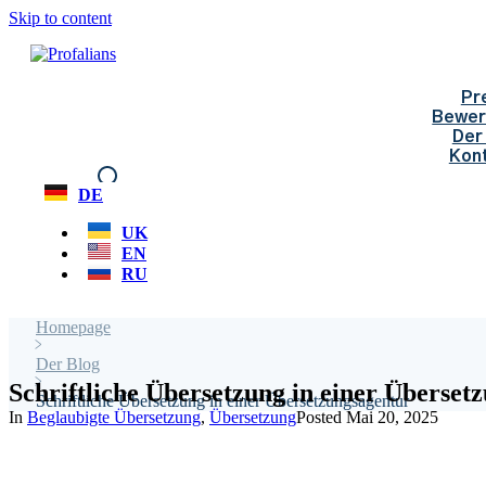
Skip to content
Pr
Bewer
Der
Kon
DE
UK
EN
RU
Homepage
>
Der Blog
>
Schriftliche Übersetzung in einer Überset
Schriftliche Übersetzung in einer Übersetzungsagentur
In
Beglaubigte Übersetzung
,
Übersetzung
Posted
Mai 20, 2025