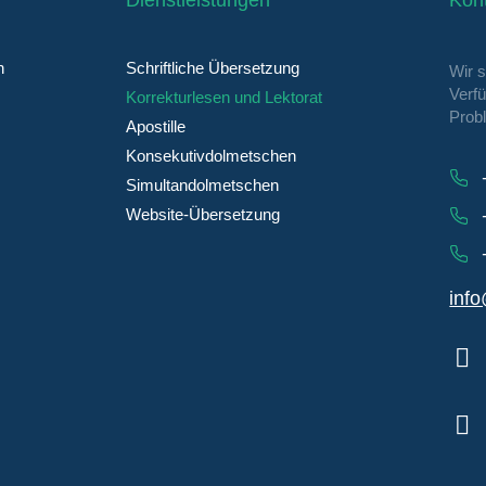
Dienstleistungen
Kont
n
Schriftliche Übersetzung
Wir 
Verf
Korrekturlesen und Lektorat
Prob
Apostille
Konsekutivdolmetschen
Simultandolmetschen
Website-Übersetzung
inf