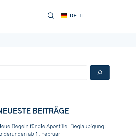
UK
EN
DE
RU
NEUESTE BEITRÄGE
eue Regeln für die Apostille-Beglaubigung:
nderungen ab 1. Februar