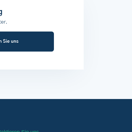
g
ter.
n Sie uns