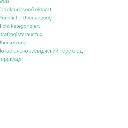
Gruß
orrekturlesen/Lektorat
Mündliche Übersetzung
icht kategorisiert
trafregisterauszug
Übersetzung
Нотаріально засвідчений переклад
Переклад