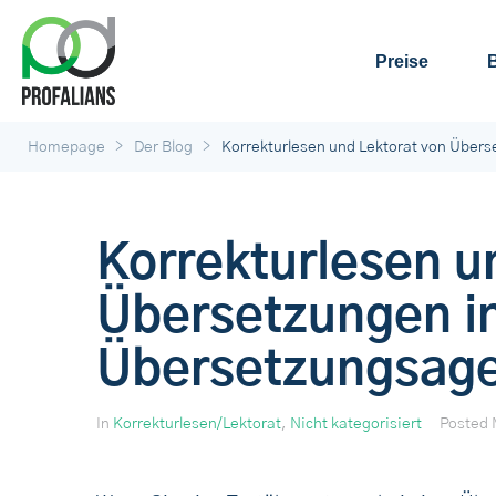
Preise
>
>
Homepage
Der Blog
Korrekturlesen und Lektorat von Über
Korrekturlesen u
Übersetzungen in
Übersetzungsage
In
Korrekturlesen/Lektorat
,
Nicht kategorisiert
Posted