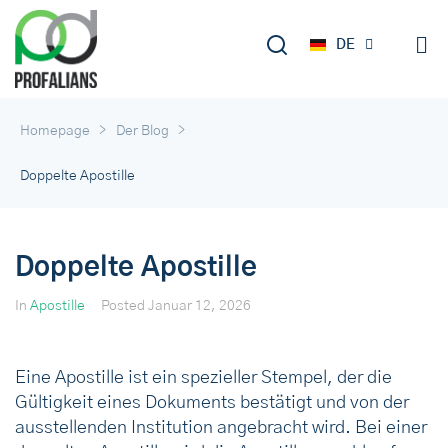
EN
DE
RU
>
>
Homepage
Der Blog
Doppelte Apostille
Doppelte Apostille
In
Apostille
Posted
Januar 12, 2026
Eine Apostille ist ein spezieller Stempel, der die
Gültigkeit eines Dokuments bestätigt und von der
ausstellenden Institution angebracht wird. Bei einer