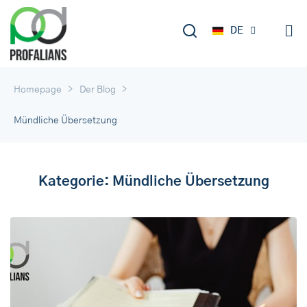
EN
DE
RU
>
>
Homepage
Der Blog
Mündliche Übersetzung
Kategorie:
Mündliche Übersetzung