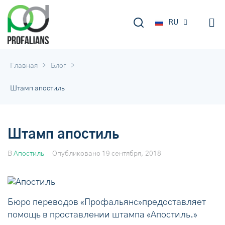
EN
RU
DE
>
>
Главная
Блог
Штамп апостиль
Штамп апостиль
В
Апостиль
Опубликовано
19 сентября, 2018
Бюро переводов «Профальянс»предоставляет
помощь в проставлении штампа «Апостиль.»