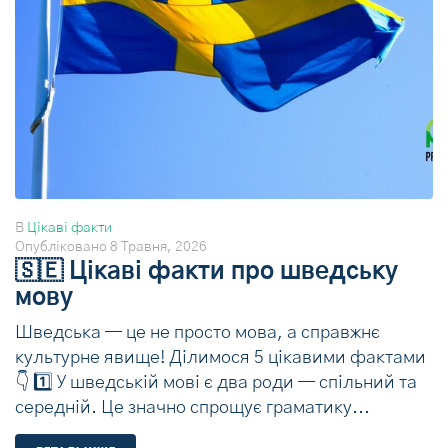
В
Цікаві факти
Опубліковано
8 Травня, 2026
🇸🇪 Цікаві факти про шведську
мову
Шведська — це не просто мова, а справжнє
культурне явище! Ділимося 5 цікавими фактами
👇 1️⃣ У шведській мові є два роди — спільний та
середній. Це значно спрощує граматику...