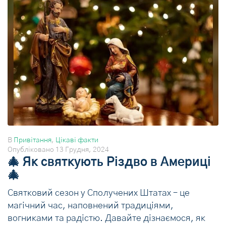
В
Привітання
,
Цікаві факти
Опубліковано
13 Грудня, 2024
🎄 Як святкують Різдво в Америці
🎄
Святковий сезон у Сполучених Штатах – це
магічний час, наповнений традиціями,
вогниками та радістю. Давайте дізнаємося, як