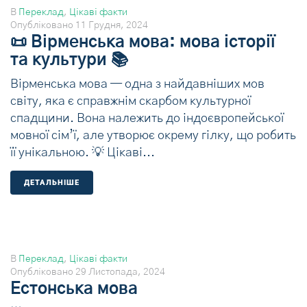
В
Переклад
,
Цікаві факти
Опубліковано
11 Грудня, 2024
📜 Вірменська мова: мова історії
та культури 📚
Вірменська мова — одна з найдавніших мов
світу, яка є справжнім скарбом культурної
спадщини. Вона належить до індоєвропейської
мовної сім’ї, але утворює окрему гілку, що робить
її унікальною. 💡 Цікаві...
ДЕТАЛЬНIШЕ
В
Переклад
,
Цікаві факти
Опубліковано
29 Листопада, 2024
Естонська мова