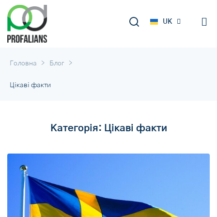
DE
UK
RU
>
>
Головна
Блог
Цікаві факти
Категорія:
Цікаві факти