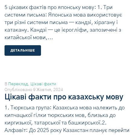
5 цікавих фактів про японську мову: 1. Три
системи письма: Японська мова використовує
три різні системи письма — кандзі, хірагану і
катакану. Кандзі — це ієрогліфи, запозичені з
китайської мови,...
ДЕТАЛЬНIШЕ
В
Переклад
,
Цікаві факти
Опубліковано
9 Жовтня, 2024
Цікаві факти про казахську мову
1. Тюркська група: Казахська мова належить до
кипчацької гілки тюркських мов, близька до
киргизької, татарської та башкирської.2.
Алфавіт: До 2025 року Казахстан планує перейти