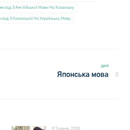
еклад З Англійської Мови На Казахську
лад З Казахської На Українську Мову
ДАЛІ
Японська мова
6 Травня, 2026