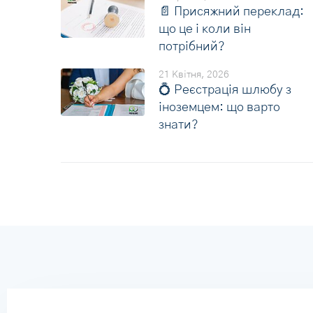
📄 Присяжний переклад:
що це і коли він
потрібний?
21 Квітня, 2026
💍 Реєстрація шлюбу з
іноземцем: що варто
знати?