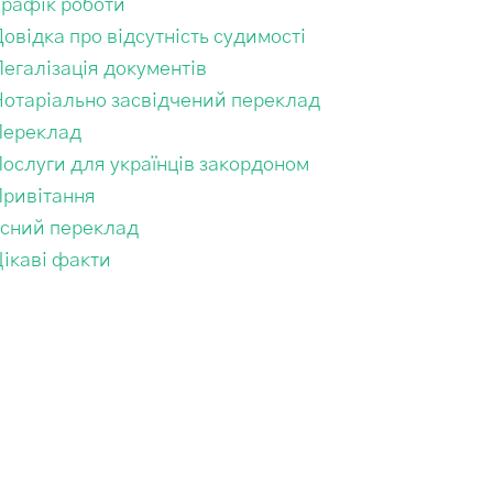
Графік роботи
овідка про відсутність судимості
егалізація документів
Нотаріально засвідчений переклад
Переклад
Послуги для українців закордоном
Привітання
Усний переклад
Цікаві факти