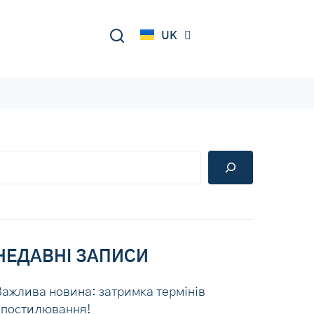
DE
UK
RU
НЕДАВНІ ЗАПИСИ
Важлива новина: затримка термінів
апостилювання!