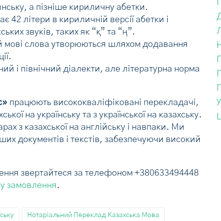
нську, а пізніше кириличну абетки.
Д
є 42 літери в кириличній версії абетки і
Л
ких звуків, таких як “қ” та “ң”.
ій мові слова утворюються шляхом додавання
ії.
ний і північний діалекти, але літературна норма
с»
працюють висококваліфіковані перекладачі,
ської на українську та з української на казахську.
ах з казахської на англійську і навпаки. Ми
ших документів і текстів, забезпечуючи високий
лення звертайтеся за телефоном +380633494448
у замовлення
.
ську
Нотаріальний Переклад Казахська Мова