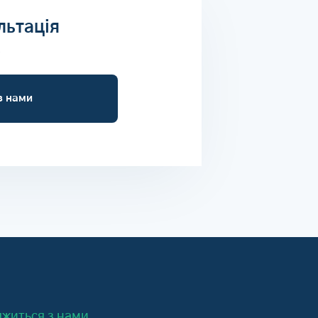
льтація
о
з нами
яжиться з нами