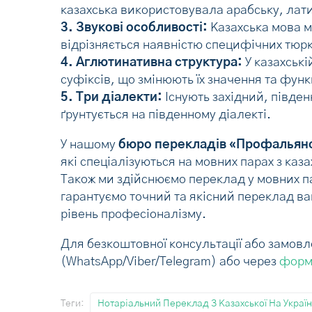
казахська використовувала арабську, лати
3. Звукові особливості:
Казахська мова ма
відрізняється наявністю специфічних тюрксь
4. Аглютинативна структура:
У казахськ
суфіксів, що змінюють їх значення та функц
5. Три діалекти:
Існують західний, півден
ґрунтується на південному діалекті.
У нашому
бюро перекладів «Профальян
які спеціалізуються на мовних парах з казах
Також ми здійснюємо переклад у мовних пар
гарантуємо точний та якісний переклад ва
рівень професіоналізму.
Для безкоштовної консультації або замов
(WhatsApp/Viber/Telegram) або через
форм
Теги:
Нотаріальний Переклад З Казахської На Україн