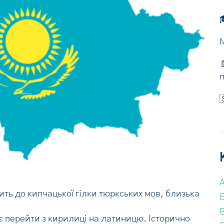



ть до кипчацької гілки тюркських мов, близька
є перейти з кирилиці на латиницю. Історично