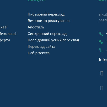
Письмовий переклад
Прий
заяв
Вичитки та редагування
иєві
Апостиль
Миколаєві
Синхронний переклад
оферти
Послідовний усний переклад
Переклад сайта
Набір текста
inf