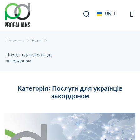
DE
UK
RU
>
>
Головна
Блог
Послуги для українців
закордоном
Категорія:
Послуги для українців
закордоном