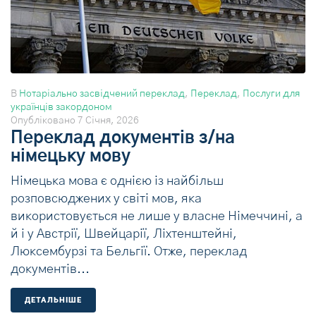
В
Нотаріально засвідчений переклад
,
Переклад
,
Послуги для
українців закордоном
Опубліковано
7 Січня, 2026
Переклад документів з/на
німецьку мову
Німецька мова є однією із найбільш
розповсюджених у світі мов, яка
використовується не лише у власне Німеччині, а
й і у Австрії, Швейцарії, Ліхтенштейні,
Люксембурзі та Бельгії. Отже, переклад
документів...
ДЕТАЛЬНIШЕ