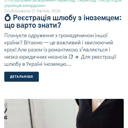
В
Нотаріально засвідчений переклад
,
Переклад
,
Послуги для
українців закордоном
Опубліковано
21 Квітня, 2026
💍 Реєстрація шлюбу з іноземцем:
що варто знати?
Плануєте одруження з громадянином іншої
країни? Вітаємо — це важливий і хвилюючий
крок! Але разом із романтикою з’являється і
низка юридичних нюансів 📑 🔹 Для реєстрації
шлюбу в Україні іноземцю...
ДЕТАЛЬНIШЕ