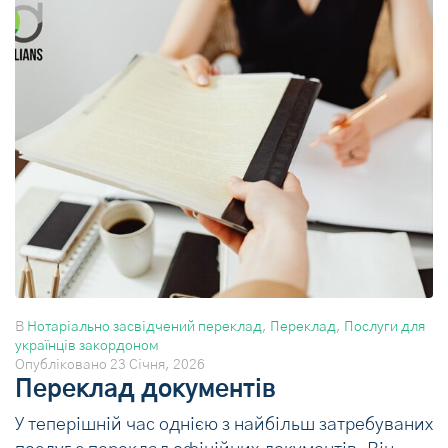
В
Нотаріально засвідчений переклад
,
Переклад
,
Послуги для
українців закордоном
Опубліковано
23 Січня, 2026
Переклад документів
У теперішній час однією з найбільш затребуваних