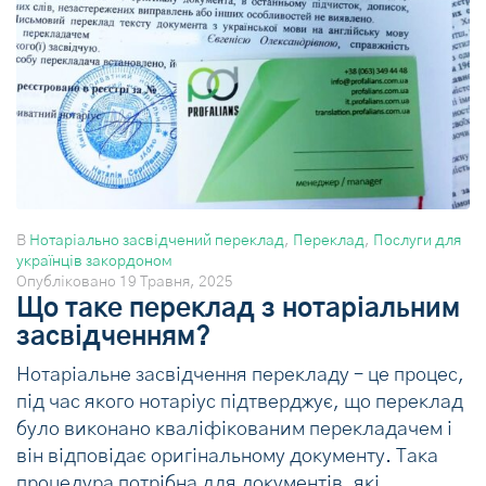
В
Нотаріально засвідчений переклад
,
Переклад
,
Послуги для
українців закордоном
Опубліковано
19 Травня, 2025
Що таке переклад з нотаріальним
засвідченням?
Нотаріальне засвідчення перекладу – це процес,
під час якого нотаріус підтверджує, що переклад
було виконано кваліфікованим перекладачем і
він відповідає оригінальному документу. Така
процедура потрібна для документів, які