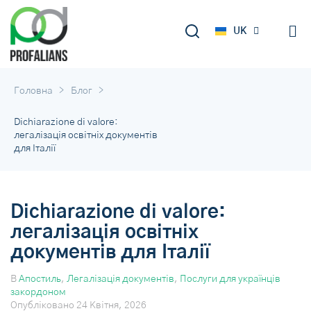
DE
UK
RU
>
>
Головна
Блог
Dichiarazione di valore:
легалізація освітніх документів
для Італії
Dichiarazione di valore:
легалізація освітніх
документів для Італії
В
Апостиль
,
Легалізація документів
,
Послуги для українців
закордоном
Опубліковано
24 Квітня, 2026