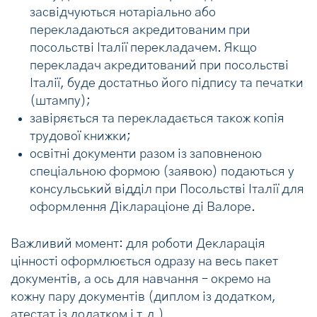
засвідчуються нотаріально або
перекладаються акредитованим при
посольстві Італії перекладачем. Якщо
перекладач акредитований при посольстві
Італії, буде достатньо його підпису та печатки
(штампу);
завіряється та перекладається також копія
трудової книжки;
освітні документи разом із заповненою
спеціальною формою (заявою) подаються у
консульський відділ при Посольстві Італії для
оформлення Діклараціоне ді Валоре.
Важливий момент: для роботи Декларація
цінності оформлюється одразу на весь пакет
документів, а ось для навчання – окремо на
кожну пару документів (диплом із додатком,
атестат із додатком і т.д.).