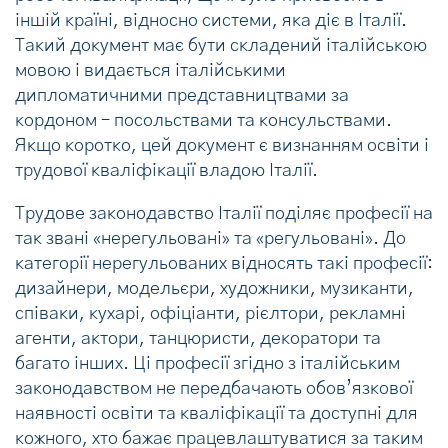
іншій країні, відносно системи, яка діє в Італії.
Такий документ має бути складений італійською
мовою і видається італійськими
дипломатичними представництвами за
кордоном – посольствами та консульствами.
Якщо коротко, цей документ є визнанням освіти і
трудової кваліфікації владою Італії.
Трудове законодавство Італії поділяє професії на
так звані «нерегульовані» та «регульовані». До
категорії нерегульованих відносять такі професії:
дизайнери, модельєри, художники, музиканти,
співаки, кухарі, офіціанти, рієлтори, рекламні
агенти, актори, танцюристи, декоратори та
багато інших. Ці професії згідно з італійським
законодавством не передбачають обов’язкової
наявності освіти та кваліфікації та доступні для
кожного, хто бажає працевлаштуватися за таким