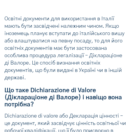
Освітні документи для використання в Італії
мають бути засвідчені належним чином. Якщо
іноземець планує вступати до італійського вишу
або влаштуватися на певну посаду, то для його
освітніх документів має бути застосована
особлива процедура легалізації – Діклараціоне
ді Валоре. Це спосіб визнання освітніх
документів, що були видані в Україні чи в іншій
державі.
Що таке Dichiarazione di Valore
(Діклараціоне ді Валоре) і навіщо вона
потрібна?
Dichiarazione di valore або Декларація цінності –
це документ, який засвідчує цінність освітньої чи
робочої кваліфікації, що її було присвоєно в