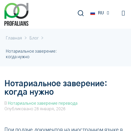
EN
RU
DE
>
>
Главная
Блог
Нотариальное заверение:
когда нужно
Нотариальное заверение:
когда нужно
В
Нотариальное заверение перевода
Опубликовано
28 января, 2026
При подаче документов на иностранном языке в