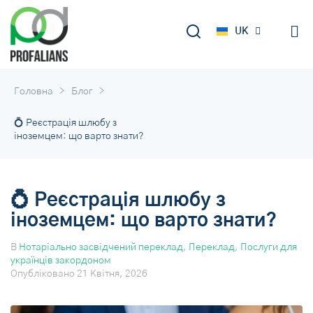
DE
UK
RU
>
>
Головна
Блог
💍 Реєстрація шлюбу з
іноземцем: що варто знати?
💍 Реєстрація шлюбу з
іноземцем: що варто знати?
В
Нотаріально засвідчений переклад
,
Переклад
,
Послуги для
українців закордоном
Опубліковано
21 Квітня, 2026