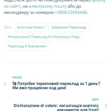
надіслати фото чи скан документів через
форму
на сайті
, на
електронну пошту
або до
месенджеру за номером
+380633494448
.
Теги:
Апостиль Мінюст
Завірення Перекладу
Нотаріальний Переклад На Українську Мову
Переклад З Завіренням
НАЗАД
🚀 Потрібен терміновий переклад за 1 день?
Ми вже працюємо над цим!
ДАЛІ
Dichiarazione di valore: легалізація освітніх
документів для Італії