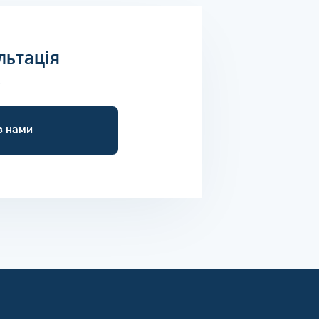
льтація
о
з нами