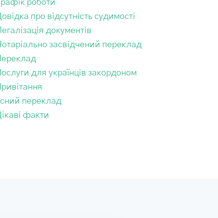
Графік роботи
овідка про відсутність судимості
егалізація документів
Нотаріально засвідчений переклад
Переклад
Послуги для українців закордоном
Привітання
Усний переклад
Цікаві факти