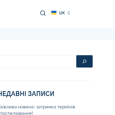
DE
UK
RU
НЕДАВНІ ЗАПИСИ
Важлива новина: затримка термінів
апостилювання!