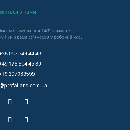
яжиться з нами
маємо замовлення 24/7, залиште
ку і ми з вами зв’яжемся у робочий час.
+38 063 349 44 48
+49 175 504 46 89
+19 297036599
o@profalians.com.ua