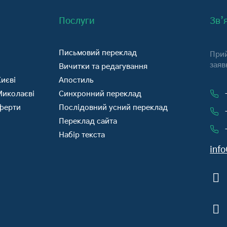
Послуги
Зв’
Письмовий переклад
Прий
заяв
Вичитки та редагування
иєві
Апостиль
Миколаєві
Синхронний переклад
оферти
Послідовний усний переклад
Переклад сайта
Набір текста
inf