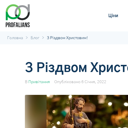
Ціни
>
>
Головна
Блог
З Різдвом Христовим!
З Різдвом Христ
В
Привітання
Опубліковано
6 Січня, 2022