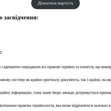
Дізнатися вартість
о засвідчення:
:
 адекватно передавати всі правові терміни та поняття, що вико
авову систему як країни оригіналу документа, так і країни, на 
ційну інформацію, тому наше бюро завжди дотримується принцип
лізована правова термінологія, яка може відрізнятися залежно в