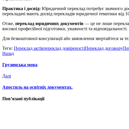
Практика і досвід:
Юридичний переклад потребує значного досв
перекладачі мають досвід перекладів юридичної тематики від 10
Отже,
переклад юридичних документів
— це не лише переклад 
високої професійної підготовки, уважності та відповідальності.
Для безкоштовної консультації або замовлення звертайтеся за 
Теги:
Переклад актів
переклад довіреності
Переклад договору
Пе
Навігація
Назад
Назад
записів
Грузинська мова
Далі
Далі
Апостиль на освітніх документах.
Пов’язані публікації