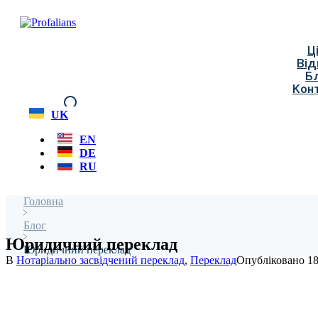
Skip
to
content
Ц
Від
Б
Кон
UK
EN
DE
RU
Головна
>
Блог
>
Юридичний переклад
Юридичний переклад
В
Нотаріально засвідчений переклад
,
Переклад
Опубліковано
18