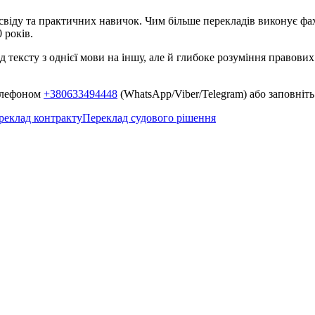
іду та практичних навичок. Чим більше перекладів виконує фахі
 років.
тексту з однієї мови на іншу, але й глибоке розуміння правових
телефоном
+380633494448
(WhatsApp/Viber/Telegram) або заповніт
реклад контракту
Переклад судового рішення