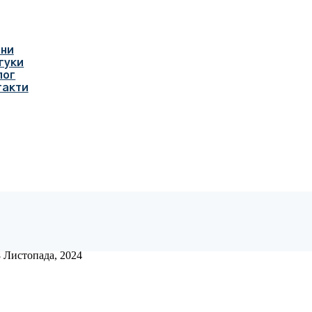
іни
гуки
лог
такти
 Листопада, 2024