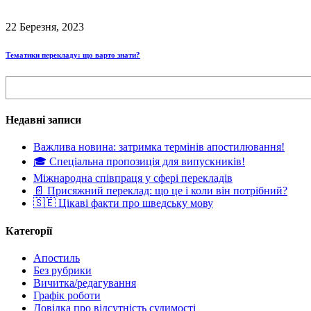
22 Березня, 2023
Тематики перекладу: що варто знати?
Поиск
Недавні записи
Важлива новина: затримка термінів апостилювання!
🎓 Спеціальна пропозиція для випускників!
Міжнародна співпраця у сфері перекладів
📄 Присяжний переклад: що це і коли він потрібний?
🇸🇪 Цікаві факти про шведську мову
Категорії
Апостиль
Без рубрики
Вичитка/редагування
Графік роботи
Довідка про відсутність судимості